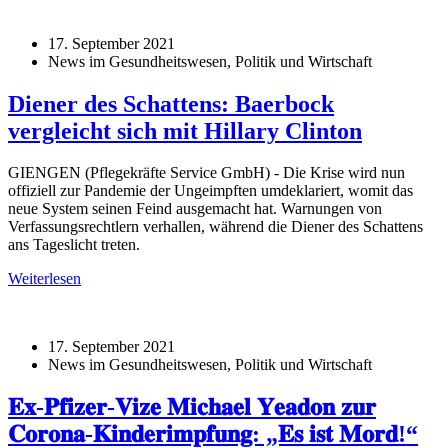
17. September 2021
News im Gesundheitswesen, Politik und Wirtschaft
Diener des Schattens: Baerbock
vergleicht sich mit Hillary Clinton
GIENGEN (Pflegekräfte Service GmbH) - Die Krise wird nun
offiziell zur Pandemie der Ungeimpften umdeklariert, womit das
neue System seinen Feind ausgemacht hat. Warnungen von
Verfassungsrechtlern verhallen, während die Diener des Schattens
ans Tageslicht treten.
Weiterlesen
17. September 2021
News im Gesundheitswesen, Politik und Wirtschaft
𝐄𝐱-𝐏𝐟𝐢𝐳𝐞𝐫-𝐕𝐢𝐳𝐞 𝐌𝐢𝐜𝐡𝐚𝐞𝐥 𝐘𝐞𝐚𝐝𝐨𝐧 𝐳𝐮𝐫
𝐂𝐨𝐫𝐨𝐧𝐚-𝐊𝐢𝐧𝐝𝐞𝐫𝐢𝐦𝐩𝐟𝐮𝐧𝐠: „𝐄𝐬 𝐢𝐬𝐭 𝐌𝐨𝐫𝐝!“