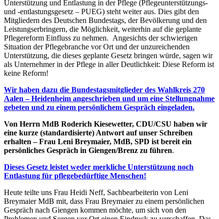
Unterstützung und Entlastung in der Pflege (Pflegeunterstützungs-
und -entlastungsgesetz – PUEG) steht weiter aus. Dies gibt den
Mitgliedern des Deutschen Bundestags, der Bevölkerung und den
Leistungserbringern, die Möglichkeit, weiterhin auf die geplante
Pflegereform Einfluss zu nehmen. Angesichts der schwierigen
Situation der Pflegebranche vor Ort und der unzureichenden
Unterstützung, die dieses geplante Gesetz bringen würde, sagen wir
als Unternehmer in der Pflege in aller Deutlichkeit: Diese Reform ist
keine Reform!
Wir haben dazu die Bundestagsmitglieder des Wahlkreis 270
Aalen – Heidenheim angeschrieben und um eine Stellungnahme
gebeten und zu einem persönlichem Gespräch eingeladen.
Von Herrn MdB Roderich Kiesewetter, CDU/CSU haben wir
eine kurze (standardisierte) Antwort auf unser Schreiben
erhalten – Frau Leni Breymaier, MdB, SPD ist bereit ein
persönliches Gespräch in Giengen/Brenz zu führen
.
Dieses Gesetz leistet weder merkliche Unterstützung noch
Entlastung für pflegebedürftige Menschen!
Heute teilte uns Frau Heidi Neff, Sachbearbeiterin von Leni
Breymaier MdB mit, dass Frau Breymaier zu einem persönlichen
Gespräch nach Giengen kommen möchte, um sich von den
Problemen und Sorgen vor Ort einen Eindruck zu verschaffen. Das