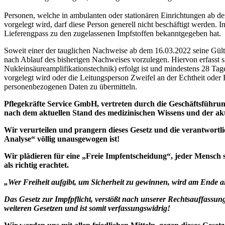
Personen, welche in ambulanten oder stationären Einrichtungen ab d
vorgelegt wird, darf diese Person generell nicht beschäftigt werde
Lieferengpass zu den zugelassenen Impfstoffen bekanntgegeben hat.
Soweit einer der tauglichen Nachweise ab dem 16.03.2022 seine Gültig
nach Ablauf des bisherigen Nachweises vorzulegen. Hiervon erfasst
Nukleinsäureamplifikationstechnik) erfolgt ist und mindestens 28 T
vorgelegt wird oder die Leitungsperson Zweifel an der Echtheit oder 
personenbezogenen Daten zu übermitteln.
Pflegekräfte Service GmbH, vertreten durch die Geschäftsführ
nach dem aktuellen Stand des medizinischen Wissens und der ak
Wir verurteilen und prangern dieses Gesetz und die verantwortl
Analyse“ völlig unausgewogen ist!
Wir plädieren für eine „Freie Impfentscheidung“, jeder Mensch so
als richtig erachtet.
„Wer Freiheit aufgibt, um Sicherheit zu gewinnen, wird am Ende al
Das Gesetz zur Impfpflicht, verstößt nach unserer Rechtsauffassu
weiteren Gesetzen und ist somit verfassungswidrig!