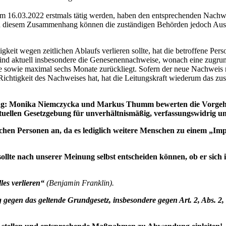
em 16.03.2022 erstmals tätig werden, haben den entsprechenden Nachw
n. In diesem Zusammenhang können die zuständigen Behörden jedoch Aus
keit wegen zeitlichen Ablaufs verlieren sollte, hat die betroffene Pe
 sind aktuell insbesondere die Genesenennachweise, wonach eine zug
age sowie maximal sechs Monate zurückliegt. Sofern der neue Nachweis 
Richtigkeit des Nachweises hat, hat die Leitungskraft wiederum das zu
ung: Monika Niemczycka und Markus Thumm bewerten die Vorgehen
tuellen Gesetzgebung für unverhältnismäßig, verfassungswidrig u
ichen Personen an, da es lediglich weitere Menschen zu einem „Im
llte nach unserer Meinung selbst entscheiden können, ob er sich i
les verlieren“
(Benjamin Franklin).
ng gegen das geltende Grundgesetz, insbesondere gegen Art. 2, Abs.