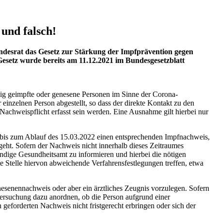
 und falsch!
ndesrat das Gesetz zur Stärkung der Impfprävention gegen
setz wurde bereits am 11.12.2021 im Bundesgesetzblatt
ndig geimpfte oder genesene Personen im Sinne der Corona-
nzelnen Person abgestellt, so dass der direkte Kontakt zu den
Nachweispflicht erfasst sein werden. Eine Ausnahme gilt hierbei nur
ung bis zum Ablauf des 15.03.2022 einen entsprechenden Impfnachweis,
eht. Sofern der Nachweis nicht innerhalb dieses Zeitraumes
tändige Gesundheitsamt zu informieren und hierbei die nötigen
e Stelle hiervon abweichende Verfahrensfestlegungen treffen, etwa
esenennachweis oder aber ein ärztliches Zeugnis vorzulegen. Sofern
ntersuchung dazu anordnen, ob die Person aufgrund einer
forderten Nachweis nicht fristgerecht erbringen oder sich der