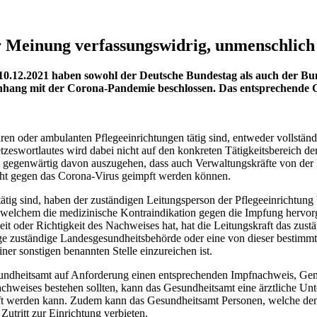
er Meinung verfassungswidrig, unmenschlich
10.12.2021 haben sowohl der Deutsche Bundestag als auch der Bu
ang mit der Corona-Pandemie beschlossen. Das entsprechende Ge
ren oder ambulanten Pflegeeinrichtungen tätig sind, entweder vollstä
ortlautes wird dabei nicht auf den konkreten Tätigkeitsbereich der ei
st gegenwärtig davon auszugehen, dass auch Verwaltungskräfte von der 
icht gegen das Corona-Virus geimpft werden können.
g tätig sind, haben der zuständigen Leitungsperson der Pflegeeinricht
 welchem die medizinische Kontraindikation gegen die Impfung hervorg
eit oder Richtigkeit des Nachweises hat, hat die Leitungskraft das zus
ge zuständige Landesgesundheitsbehörde oder eine von dieser bestimmt
er sonstigen benannten Stelle einzureichen ist.
sundheitsamt auf Anforderung einen entsprechenden Impfnachweis, Gen
 Nachweises bestehen sollten, kann das Gesundheitsamt eine ärztliche U
t werden kann. Zudem kann das Gesundheitsamt Personen, welche den ge
utritt zur Einrichtung verbieten.