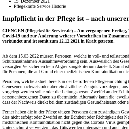
15. Dezember 2021
Pflegekräfte Service Historie
Impfpflicht in der Pflege ist – nach unser
GIENGEN (Pflegekräfte Service.de) – Am vergangenen Freitag, 
Covid-19 und zur Änderung weiterer Vorschriften im Zusammenh
verkündet und ist somit zum 12.12.2021 in Kraft getreten.
Ab dem 15.03.2022 müssen Personen, welche in voll- und teilstationä
Schutzmaßnahmen-Ausnahmeverordnung sein. Ausweislich des Gesetzesw
versorgten Versicherten kein Abgrenzungskriterium darstellt. Somit i
für Personen, die auf Grund einer medizinischen Kontraindikation n
Personen, welche aktuell bereits in der betroffenen Pflegeeinrichtun
Genesenennachweis oder aber ein ärztliches Zeugnis vorzulegen, aus
vorgelegt werden sollte oder die Leitungsperson Zweifel an der Echth
personenbezogenen Daten zu übermitteln. Alternativ kann die jeweili
dass der Nachweis direkt bei dem zuständigen Gesundheitsamt oder ein
Ferner haben die in der Pflege tätigen Personen dem zuständigen Ge
dies nicht erfolgt oder Zweifel an der Echtheit oder Richtigkeit des
medizinischen Kontraindikation nicht gegen das Corona-Virus geimpf
Untersuchung verweigern, das Tätigwerden untersagen und auch den Z