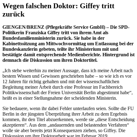
Wegen falschen Doktor: Giffey tritt
zurück
GIENGEN/BRENZ (Pflegekräfte Service GmbH) – Die SPD-
Politikerin Franziska Giffey tritt von ihrem Amt als
Bundesfamilienministerin zurück. Sie habe in der
Kabinettssitzung am Mittwochvormittag um Entlassung bei der
Bundeskanzlerin gebeten, teilte ihr Ministerium mit und
bestätigte damit entsprechende Medienberichte. Hintergrund ist
demnach die Diskussion um ihren Doktortitel.
„Ich stehe weiterhin zu meiner Aussage, dass ich meine Arbeit nach
bestem Wissen und Gewissen geschrieben habe – so wie ich es vor
12 Jahren für richtig gehalten und mit der wissenschaftlichen
Begleitung meiner Arbeit durch eine Professur im Fachbereich
Politikwissenschaft der Freien Universität Berlin abgestimmt habe“,
heißt es in einer Stellungnahme der scheidenden Ministerin.
Sie bedauere, wenn ihr dabei Fehler unterlaufen seien. Sollte die FU
Berlin in der jüngsten Überprüfung ihrer Arbeit zu dem Ergebnis
kommen, ihr den Titel abzuerkennen, werde sie „diese Entscheidung
akzeptieren“. Aus dem „andauernden und belastenden Verfahren“
wolle sie aber bereits jetzt Konsequenzen ziehen, so Giffey. Die
Diskussion um ihre Doktorarbeit war im Februar 2019