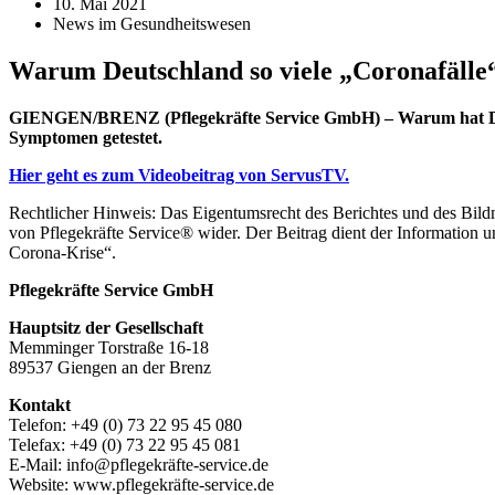
10. Mai 2021
News im Gesundheitswesen
Warum Deutschland so viele „Coronafälle“
GIENGEN/BRENZ (Pflegekräfte Service GmbH) – Warum hat Deuts
Symptomen getestet.
Hier geht es zum Videobeitrag von ServusTV.
Rechtlicher Hinweis: Das Eigentumsrecht des Berichtes und des Bild
von Pflegekräfte Service® wider. Der Beitrag dient der Informatio
Corona-Krise“.
Pflegekräfte Service GmbH
Hauptsitz der Gesellschaft
Memminger Torstraße 16-18
89537 Giengen an der Brenz
Kontakt
Telefon: +49 (0) 73 22 95 45 080
Telefax: +49 (0) 73 22 95 45 081
E-Mail: info@pflegekräfte-service.de
Website: www.pflegekräfte-service.de