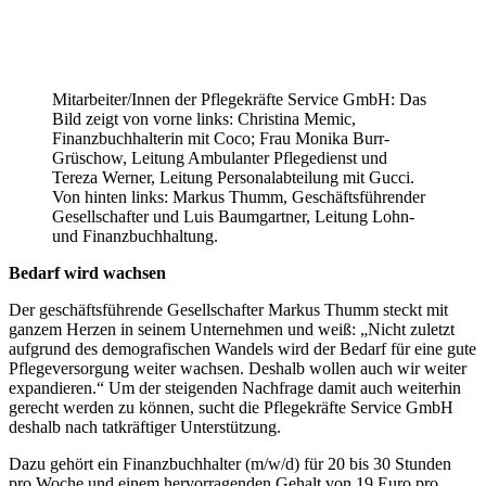
Mitarbeiter/Innen der Pflegekräfte Service GmbH: Das
Bild zeigt von vorne links: Christina Memic,
Finanzbuchhalterin mit Coco; Frau Monika Burr-
Grüschow, Leitung Ambulanter Pflegedienst und
Tereza Werner, Leitung Personalabteilung mit Gucci.
Von hinten links: Markus Thumm, Geschäftsführender
Gesellschafter und Luis Baumgartner, Leitung Lohn-
und Finanzbuchhaltung.
Bedarf wird wachsen
Der geschäftsführende Gesellschafter Markus Thumm steckt mit
ganzem Herzen in seinem Unternehmen und weiß: „Nicht zuletzt
aufgrund des demografischen Wandels wird der Bedarf für eine gute
Pflegeversorgung weiter wachsen. Deshalb wollen auch wir weiter
expandieren.“ Um der steigenden Nachfrage damit auch weiterhin
gerecht werden zu können, sucht die Pflegekräfte Service GmbH
deshalb nach tatkräftiger Unterstützung.
Dazu gehört ein Finanzbuchhalter (m/w/d) für 20 bis 30 Stunden
pro Woche und einem hervorragenden Gehalt von 19 Euro pro