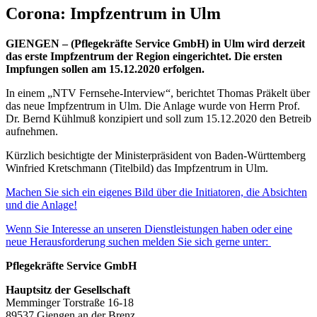
Corona: Impfzentrum in Ulm
GIENGEN – (Pflegekräfte Service GmbH) in Ulm wird derzeit
das erste Impfzentrum der Region eingerichtet. Die ersten
Impfungen sollen am 15.12.2020 erfolgen.
In einem „NTV Fernsehe-Interview“, berichtet Thomas Präkelt über
das neue Impfzentrum in Ulm. Die Anlage wurde von Herrn Prof.
Dr. Bernd Kühlmuß konzipiert und soll zum 15.12.2020 den Betreib
aufnehmen.
Kürzlich besichtigte der Ministerpräsident von Baden-Württemberg
Winfried Kretschmann (Titelbild) das Impfzentrum in Ulm.
Machen Sie sich ein eigenes Bild über die Initiatoren, die Absichten
und die Anlage!
Wenn Sie Interesse an unseren Dienstleistungen haben oder eine
neue Herausforderung suchen melden Sie sich gerne unter:
Pflegekräfte Service GmbH
Hauptsitz der Gesellschaft
Memminger Torstraße 16-18
89537 Giengen an der Brenz